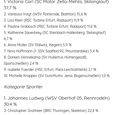
1. Victoria Carl (SC Motor Zella-Mehlis, Skilanglauf)
37,7 %
2. Vanessa Voigt (WSV Rotterode, Biathlon) 15,6 %
3. Lisa Klein (RSC Turbine Erfurt, Radsport) 11,9 %
4. Pauline Grabosch (RSC Turbine Erfurt, Radsport) 11,6 %
5. Katherine Sauerbrey (SC Steinbach-Hallenberg, Skilanglauf)
6,7 %
6. Anna Müller (SV Pöllwitz, Kegeln) 5,9 %
7. Nina Hoffmann (1. SSV Saalfeld 92, Mountainbike) 5,4 %
8. Doreen Vennekamp (SV Hubertus Hüttengesäß,
Sportschießen) 2,4 %
9. Isabelle Foerder (HSC Erfurt, Para-Leichtathletik) 2,1 %
10. Michelle Kroppen (SV GutsMuths Jena, Bogenschießen) 1,0 %
Kategorie Sportler
1. Johannes Ludwig (WSV Oberhof 05, Rennrodeln)
30,4 %
2. Christopher Grotheer (BRC Thüringen, Skeleton) 22,4 %