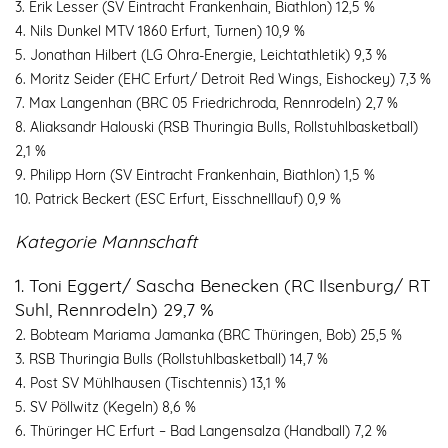
3. Erik Lesser (SV Eintracht Frankenhain, Biathlon) 12,5 %
4. Nils Dunkel MTV 1860 Erfurt, Turnen) 10,9 %
5. Jonathan Hilbert (LG Ohra-Energie, Leichtathletik) 9,3 %
6. Moritz Seider (EHC Erfurt/ Detroit Red Wings, Eishockey) 7,3 %
7. Max Langenhan (BRC 05 Friedrichroda, Rennrodeln) 2,7 %
8. Aliaksandr Halouski (RSB Thuringia Bulls, Rollstuhlbasketball)
2,1 %
9. Philipp Horn (SV Eintracht Frankenhain, Biathlon) 1,5 %
10. Patrick Beckert (ESC Erfurt, Eisschnelllauf) 0,9 %
Kategorie Mannschaft
1. Toni Eggert/ Sascha Benecken (RC Ilsenburg/ RT
Suhl, Rennrodeln) 29,7 %
2. Bobteam Mariama Jamanka (BRC Thüringen, Bob) 25,5 %
3. RSB Thuringia Bulls (Rollstuhlbasketball) 14,7 %
4. Post SV Mühlhausen (Tischtennis) 13,1 %
5. SV Pöllwitz (Kegeln) 8,6 %
6. Thüringer HC Erfurt – Bad Langensalza (Handball) 7,2 %