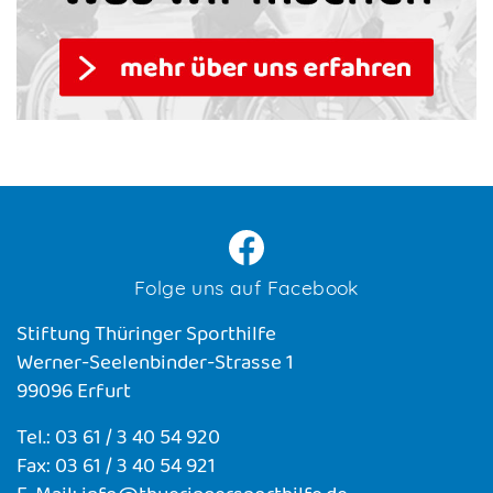
Folge uns auf Facebook
Stiftung Thüringer Sporthilfe
Werner-Seelenbinder-Strasse 1
99096 Erfurt
Tel.: 03 61 / 3 40 54 920
Fax: 03 61 / 3 40 54 921