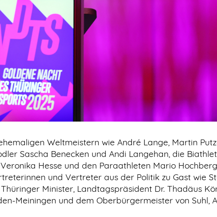
hemaligen Weltmeistern wie André Lange, Martin Putz
rodler Sascha Benecken und Andi Langehan, die Biathle
erin Veronika Hesse und den Paraathleten Mario Hochber
reterinnen und Vertreter aus der Politik zu Gast wie S
Thüringer Minister, Landtagspräsident Dr. Thadäus Kön
lden-Meiningen und dem Oberbürgermeister von Suhl, 