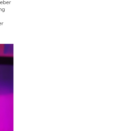
geber
ng
er