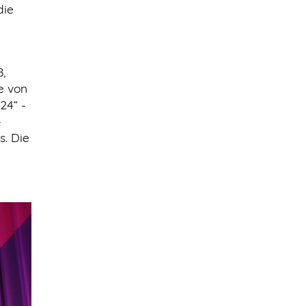
die
,
e von
24“ -
-
s. Die