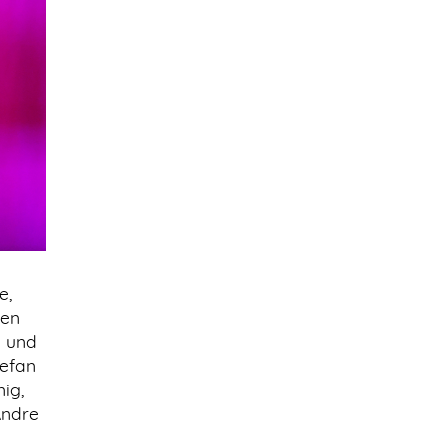
e,
ten
g und
tefan
ig,
Andre