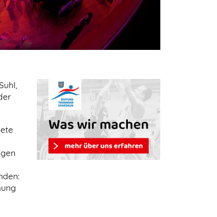
Suhl,
der
tete
ngen
nden:
hung