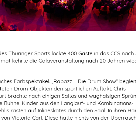
es Thüringer Sports lockte 400 Gäste in das CCS nach 
rmat kehrte die Galaveranstaltung nach 20 Jahren wie
iches Farbspektakel. „Rabazz – Die Drum Show“ beglei
hteten Drum-Objekten den sportlichen Auftakt. Chris
urt brachte nach einigen Saltos und waghalsigen Sprü
ie Bühne. Kinder aus den Langlauf- und Kombinations-
is rasten auf Inlineskates durch den Saal. In ihren Hä
on Victoria Carl. Diese hatte nichts von der Überrasc